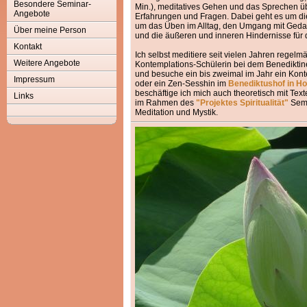
Besondere Seminar-
Min.), meditatives Gehen und das Sprechen ü
Angebote
Erfahrungen und Fragen. Dabei geht es um die
um das Üben im Alltag, den Umgang mit Ged
Über meine Person
und die äußeren und inneren Hindernisse für
Kontakt
Ich selbst meditiere seit vielen Jahren regelm
Weitere Angebote
Kontemplations-Schülerin bei dem Benediktine
und besuche ein bis zweimal im Jahr ein Kon
Impressum
oder ein Zen-Sesshin im
Benediktushof in Ho
beschäftige ich mich auch theoretisch mit Text
Links
im Rahmen des
"Projektes Spiritualität"
Semi
Meditation und Mystik.