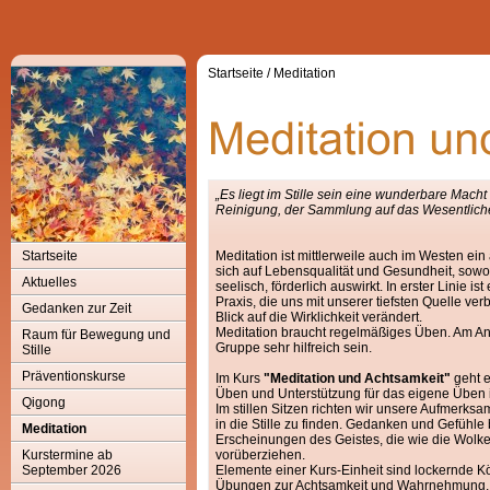
Startseite
/
Meditation
„Es liegt im Stille sein eine wunderbare Macht
Reinigung, der Sammlung auf das Wesentliche
Startseite
Meditation ist mittlerweile auch im Westen ei
sich auf Lebensqualität und Gesundheit, sowoh
Aktuelles
seelisch, förderlich auswirkt. In erster Linie ist 
Praxis, die uns mit unserer tiefsten Quelle ve
Gedanken zur Zeit
Blick auf die Wirklichkeit verändert.
Meditation braucht regelmäßiges Üben. Am An
Raum für Bewegung und
Gruppe sehr hilfreich sein.
Stille
Präventionskurse
Im Kurs
"Meditation und Achtsamkeit"
geht 
Üben und Unterstützung für das eigene Üben i
Qigong
Im stillen Sitzen richten wir unsere Aufmerksa
in die Stille zu finden. Gedanken und Gefühle 
Meditation
Erscheinungen des Geistes, die wie die Wol
Kurstermine ab
vorüberziehen.
September 2026
Elemente einer Kurs-Einheit sind lockernde 
Übungen zur Achtsamkeit und Wahrnehmung, st